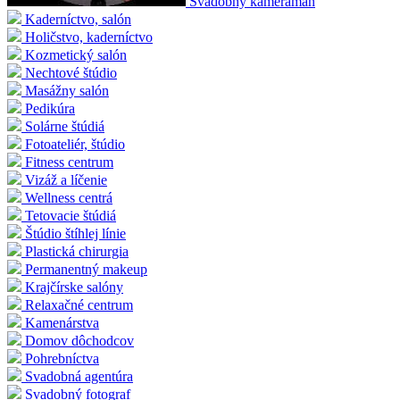
Svadobný kameraman
Kaderníctvo, salón
Holičstvo, kaderníctvo
Kozmetický salón
Nechtové štúdio
Masážny salón
Pedikúra
Solárne štúdiá
Fotoateliér, štúdio
Fitness centrum
Vizáž a líčenie
Wellness centrá
Tetovacie štúdiá
Štúdio štíhlej línie
Plastická chirurgia
Permanentný makeup
Krajčírske salóny
Relaxačné centrum
Kamenárstva
Domov dôchodcov
Pohrebníctva
Svadobná agentúra
Svadobný fotograf