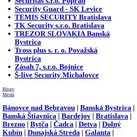
Securitas s.r.o. Poprad
Security Guard - SK Levice
TEMIS SECURITY Bratislava
TK Security s.r.o. Bratislava
TREZOR SLOVAKIA Banská
Bystrica
Tross plus s. r. o. Považská
Bystrica
Zásah 7, s.r.o. Bojnice
Š-live Security Michalovce
Blogy
Mestá
Bánovce nad Bebravou
|
Banská Bystrica
|
Banská Štiavnica
|
Bardejov
|
Bratislava
|
Brezno
|
Bytča
|
Čadca
|
Detva
|
Dolný
Kubín
|
Dunajská Streda
|
Galanta
|