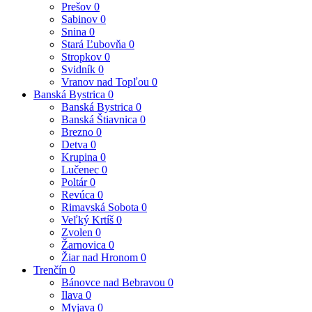
Prešov
0
Sabinov
0
Snina
0
Stará Ľubovňa
0
Stropkov
0
Svidník
0
Vranov nad Topľou
0
Banská Bystrica
0
Banská Bystrica
0
Banská Štiavnica
0
Brezno
0
Detva
0
Krupina
0
Lučenec
0
Poltár
0
Revúca
0
Rimavská Sobota
0
Veľký Krtíš
0
Zvolen
0
Žarnovica
0
Žiar nad Hronom
0
Trenčín
0
Bánovce nad Bebravou
0
Ilava
0
Myjava
0