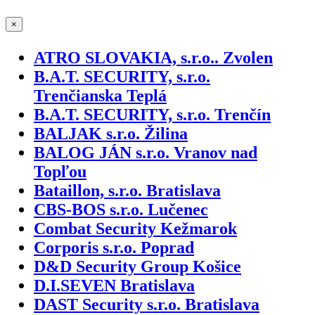
×
ATRO SLOVAKIA, s.r.o.. Zvolen
B.A.T. SECURITY, s.r.o.
Trenčianska Teplá
B.A.T. SECURITY, s.r.o. Trenčín
BALJAK s.r.o. Žilina
BALOG JÁN s.r.o. Vranov nad
Topľou
Bataillon, s.r.o. Bratislava
CBS-BOS s.r.o. Lučenec
Combat Security Kežmarok
Corporis s.r.o. Poprad
D&D Security Group Košice
D.I.SEVEN Bratislava
DAST Security s.r.o. Bratislava