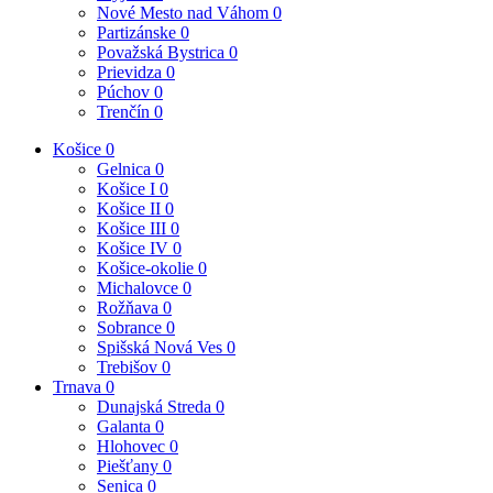
Nové Mesto nad Váhom
0
Partizánske
0
Považská Bystrica
0
Prievidza
0
Púchov
0
Trenčín
0
Košice
0
Gelnica
0
Košice I
0
Košice II
0
Košice III
0
Košice IV
0
Košice-okolie
0
Michalovce
0
Rožňava
0
Sobrance
0
Spišská Nová Ves
0
Trebišov
0
Trnava
0
Dunajská Streda
0
Galanta
0
Hlohovec
0
Piešťany
0
Senica
0