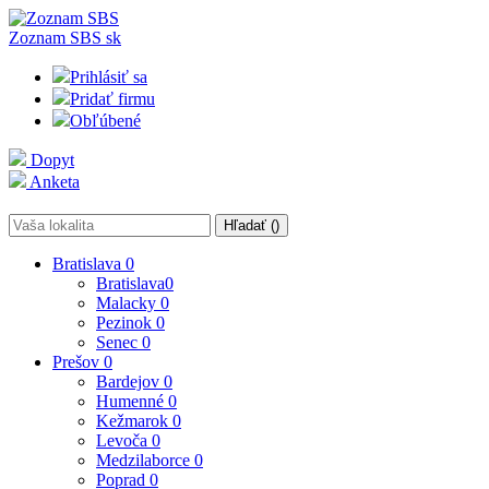
Zoznam SBS
sk
Prihlásiť sa
Pridať firmu
Obľúbené
Dopyt
Anketa
Hľadať (
)
Bratislava
0
Bratislava
0
Malacky
0
Pezinok
0
Senec
0
Prešov
0
Bardejov
0
Humenné
0
Kežmarok
0
Levoča
0
Medzilaborce
0
Poprad
0