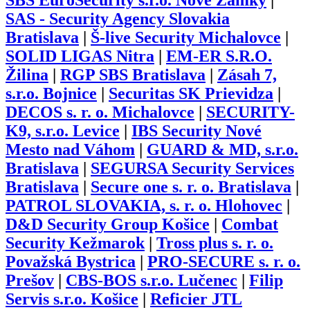
SBS EuroSecurity s.r.o. Nové Zámky
|
SAS - Security Agency Slovakia
Bratislava
|
Š-live Security Michalovce
|
SOLID LIGAS Nitra
|
EM-ER S.R.O.
Žilina
|
RGP SBS Bratislava
|
Zásah 7,
s.r.o. Bojnice
|
Securitas SK Prievidza
|
DECOS s. r. o. Michalovce
|
SECURITY-
K9, s.r.o. Levice
|
IBS Security Nové
Mesto nad Váhom
|
GUARD & MD, s.r.o.
Bratislava
|
SEGURSA Security Services
Bratislava
|
Secure one s. r. o. Bratislava
|
PATROL SLOVAKIA, s. r. o. Hlohovec
|
D&D Security Group Košice
|
Combat
Security Kežmarok
|
Tross plus s. r. o.
Považská Bystrica
|
PRO-SECURE s. r. o.
Prešov
|
CBS-BOS s.r.o. Lučenec
|
Filip
Servis s.r.o. Košice
|
Reficier JTL