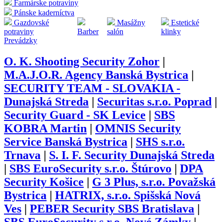
Farmárske potraviny
Pánske kaderníctva
Gazdovské
Masážny
Estetické
potraviny
Barber
salón
klinky
Prevádzky
O. K. Shooting Security Zohor
|
M.A.J.O.R. Agency Banská Bystrica
|
SECURITY TEAM - SLOVAKIA -
Dunajská Streda
|
Securitas s.r.o. Poprad
|
Security Guard - SK Levice
|
SBS
KOBRA Martin
|
OMNIS Security
Service Banská Bystrica
|
SHS s.r.o.
Trnava
|
S. I. F. Security Dunajská Streda
|
SBS EuroSecurity s.r.o. Štúrovo
|
DPA
Security Košice
|
G 3 Plus, s.r.o. Považská
Bystrica
|
HATRIX, s.r.o. Spišská Nová
Ves
|
PEBER Security SBS Bratislava
|