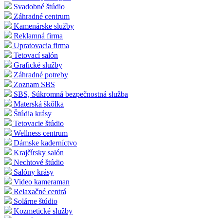
Svadobné štúdio
Záhradné centrum
Kamenárske služby
Reklamná firma
Upratovacia firma
Tetovací salón
Grafické služby
Záhradné potreby
Zoznam SBS
SBS, Súkromná bezpečnostná služba
Materská škôlka
Štúdia krásy
Tetovacie štúdio
Wellness centrum
Dámske kaderníctvo
Krajčírsky salón
Nechtové štúdio
Salóny krásy
Video kameraman
Relaxačné centrá
Solárne štúdio
Kozmetické služby