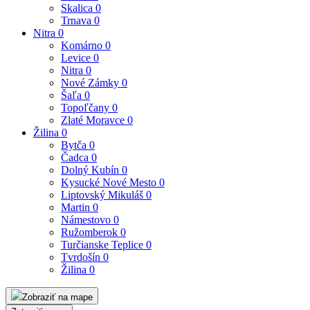
Skalica
0
Trnava
0
Nitra
0
Komárno
0
Levice
0
Nitra
0
Nové Zámky
0
Šaľa
0
Topoľčany
0
Zlaté Moravce
0
Žilina
0
Bytča
0
Čadca
0
Dolný Kubín
0
Kysucké Nové Mesto
0
Liptovský Mikuláš
0
Martin
0
Námestovo
0
Ružomberok
0
Turčianske Teplice
0
Tvrdošín
0
Žilina
0
Zobraziť na mape