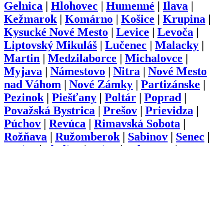
Gelnica
|
Hlohovec
|
Humenné
|
Ilava
|
Kežmarok
|
Komárno
|
Košice
|
Krupina
|
Kysucké Nové Mesto
|
Levice
|
Levoča
|
Liptovský Mikuláš
|
Lučenec
|
Malacky
|
Martin
|
Medzilaborce
|
Michalovce
|
Myjava
|
Námestovo
|
Nitra
|
Nové Mesto
nad Váhom
|
Nové Zámky
|
Partizánske
|
Pezinok
|
Piešťany
|
Poltár
|
Poprad
|
Považská Bystrica
|
Prešov
|
Prievidza
|
Púchov
|
Revúca
|
Rimavská Sobota
|
Rožňava
|
Ružomberok
|
Sabinov
|
Senec
|
Senica
|
Skalica
|
Snina
|
Sobrance
|
Spišská Nová Ves
|
Stará Ľubovňa
|
Stropkov
|
Svidník
|
Šaľa
|
Topoľčany
|
Trebišov
|
Trenčín
|
Trnava
|
Turčianske
Teplice
|
Tvrdošín
|
Veľký Krtíš
|
Vranov
nad Topľou
|
Zlaté Moravce
|
Zvolen
|