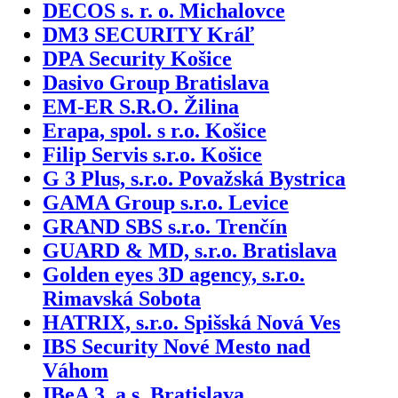
DECOS s. r. o. Michalovce
DM3 SECURITY Kráľ
DPA Security Košice
Dasivo Group Bratislava
EM-ER S.R.O. Žilina
Erapa, spol. s r.o. Košice
Filip Servis s.r.o. Košice
G 3 Plus, s.r.o. Považská Bystrica
GAMA Group s.r.o. Levice
GRAND SBS s.r.o. Trenčín
GUARD & MD, s.r.o. Bratislava
Golden eyes 3D agency, s.r.o.
Rimavská Sobota
HATRIX, s.r.o. Spišská Nová Ves
IBS Security Nové Mesto nad
Váhom
IBeA 3, a.s. Bratislava