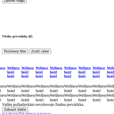
Zatvoriť mapu
Všetky prevádzky (
0
)
Rozširený filter
Zrušiť výber
ness
Wellness
Wellness
Wellness
Wellness
Wellness
Wellness
Wellness
Well
hotel
hotel
hotel
hotel
hotel
hotel
hotel
hotel
hotel
hotel
hotel
hotel
hotel
hotel
hotel
hotel
ness
Wellness
Wellness
Wellness
Wellness
Wellness
Wellness
Wellness
Well
l
hotel
hotel
hotel
hotel
hotel
hotel
hotel
hote
ness
Wellness
Wellness
Wellness
Wellness
Wellness
Wellness
Wellness
Well
l
hotel
hotel
hotel
hotel
hotel
hotel
hotel
hote
Vaším požiadavkám nevyhovuje žiadna prevádzka.
Zobraziť ďalšie