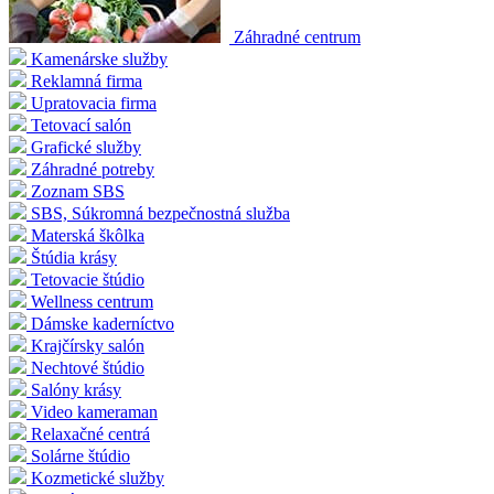
Záhradné centrum
Kamenárske služby
Reklamná firma
Upratovacia firma
Tetovací salón
Grafické služby
Záhradné potreby
Zoznam SBS
SBS, Súkromná bezpečnostná služba
Materská škôlka
Štúdia krásy
Tetovacie štúdio
Wellness centrum
Dámske kaderníctvo
Krajčírsky salón
Nechtové štúdio
Salóny krásy
Video kameraman
Relaxačné centrá
Solárne štúdio
Kozmetické služby