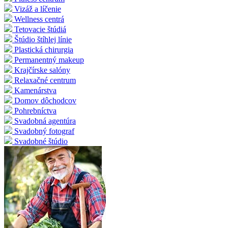
Vizáž a líčenie
Wellness centrá
Tetovacie štúdiá
Štúdio štíhlej línie
Plastická chirurgia
Permanentný makeup
Krajčírske salóny
Relaxačné centrum
Kamenárstva
Domov dôchodcov
Pohrebníctva
Svadobná agentúra
Svadobný fotograf
Svadobné štúdio