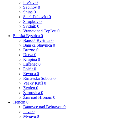
Prešov
0
Sabinov
0
Snina
0
Stará Ľubovňa
0
Stropkov
0
Svidník
0
Vranov nad Topľou
0
Banská Bystrica
0
Banská Bystrica
0
Banská Štiavnica
0
Brezno
0
Detva
0
Krupina
0
Lučenec
0
Poltár
0
Revúca
0
Rimavská Sobota
0
Veľký Krtíš
0
Zvolen
0
Žarnovica
0
Žiar nad Hronom
0
Trenčín
0
Bánovce nad Bebravou
0
Ilava
0
Myjava
0