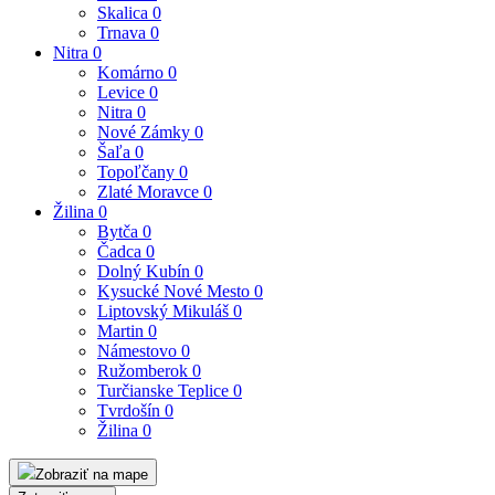
Skalica
0
Trnava
0
Nitra
0
Komárno
0
Levice
0
Nitra
0
Nové Zámky
0
Šaľa
0
Topoľčany
0
Zlaté Moravce
0
Žilina
0
Bytča
0
Čadca
0
Dolný Kubín
0
Kysucké Nové Mesto
0
Liptovský Mikuláš
0
Martin
0
Námestovo
0
Ružomberok
0
Turčianske Teplice
0
Tvrdošín
0
Žilina
0
Zobraziť na mape