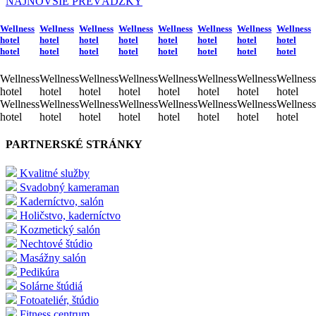
NAJNOVŠIE PREVÁDZKY
Wellness
Wellness
Wellness
Wellness
Wellness
Wellness
Wellness
Wellness
hotel
hotel
hotel
hotel
hotel
hotel
hotel
hotel
hotel
hotel
hotel
hotel
hotel
hotel
hotel
hotel
Wellness
Wellness
Wellness
Wellness
Wellness
Wellness
Wellness
Wellness
hotel
hotel
hotel
hotel
hotel
hotel
hotel
hotel
Wellness
Wellness
Wellness
Wellness
Wellness
Wellness
Wellness
Wellness
hotel
hotel
hotel
hotel
hotel
hotel
hotel
hotel
PARTNERSKÉ STRÁNKY
Kvalitné služby
Svadobný kameraman
Kaderníctvo, salón
Holičstvo, kaderníctvo
Kozmetický salón
Nechtové štúdio
Masážny salón
Pedikúra
Solárne štúdiá
Fotoateliér, štúdio
Fitness centrum