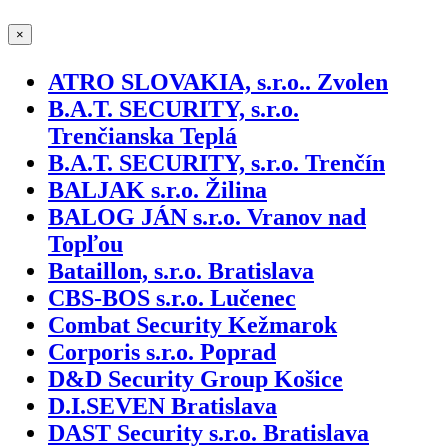
×
ATRO SLOVAKIA, s.r.o.. Zvolen
B.A.T. SECURITY, s.r.o.
Trenčianska Teplá
B.A.T. SECURITY, s.r.o. Trenčín
BALJAK s.r.o. Žilina
BALOG JÁN s.r.o. Vranov nad
Topľou
Bataillon, s.r.o. Bratislava
CBS-BOS s.r.o. Lučenec
Combat Security Kežmarok
Corporis s.r.o. Poprad
D&D Security Group Košice
D.I.SEVEN Bratislava
DAST Security s.r.o. Bratislava