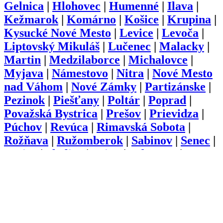
Gelnica
|
Hlohovec
|
Humenné
|
Ilava
|
Kežmarok
|
Komárno
|
Košice
|
Krupina
|
Kysucké Nové Mesto
|
Levice
|
Levoča
|
Liptovský Mikuláš
|
Lučenec
|
Malacky
|
Martin
|
Medzilaborce
|
Michalovce
|
Myjava
|
Námestovo
|
Nitra
|
Nové Mesto
nad Váhom
|
Nové Zámky
|
Partizánske
|
Pezinok
|
Piešťany
|
Poltár
|
Poprad
|
Považská Bystrica
|
Prešov
|
Prievidza
|
Púchov
|
Revúca
|
Rimavská Sobota
|
Rožňava
|
Ružomberok
|
Sabinov
|
Senec
|
Senica
|
Skalica
|
Snina
|
Sobrance
|
Spišská Nová Ves
|
Stará Ľubovňa
|
Stropkov
|
Svidník
|
Šaľa
|
Topoľčany
|
Trebišov
|
Trenčín
|
Trnava
|
Turčianske
Teplice
|
Tvrdošín
|
Veľký Krtíš
|
Vranov
nad Topľou
|
Zlaté Moravce
|
Zvolen
|