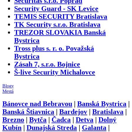
Securitas s.r.o. Poprad
Security Guard - SK Levice
TEMIS SECURITY Bratislava
TK Security s.r.o. Bratislava
TREZOR SLOVAKIA Banská
Bystrica
Tross plus s. r. o. Považská
Bystrica
Zásah 7, s.r.o. Bojnice
Š-live Security Michalovce
Blogy
Mestá
Bánovce nad Bebravou
|
Banská Bystrica
|
Banská Štiavnica
|
Bardejov
|
Bratislava
|
Brezno
|
Bytča
|
Čadca
|
Detva
|
Dolný
Kubín
|
Dunajská Streda
|
Galanta
|