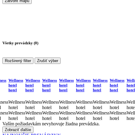
Zatvoriť mapu
Všetky prevádzky (
0
)
Rozširený filter
Zrušiť výber
ness
Wellness
Wellness
Wellness
Wellness
Wellness
Wellness
Wellness
Well
hotel
hotel
hotel
hotel
hotel
hotel
hotel
hotel
hotel
hotel
hotel
hotel
hotel
hotel
hotel
hotel
ness
Wellness
Wellness
Wellness
Wellness
Wellness
Wellness
Wellness
Well
l
hotel
hotel
hotel
hotel
hotel
hotel
hotel
hote
ness
Wellness
Wellness
Wellness
Wellness
Wellness
Wellness
Wellness
Well
l
hotel
hotel
hotel
hotel
hotel
hotel
hotel
hote
Vaším požiadavkám nevyhovuje žiadna prevádzka.
Zobraziť ďalšie