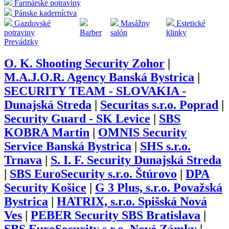
Farmárske potraviny
Pánske kaderníctva
Gazdovské
Masážny
Estetické
potraviny
Barber
salón
klinky
Prevádzky
O. K. Shooting Security Zohor
|
M.A.J.O.R. Agency Banská Bystrica
|
SECURITY TEAM - SLOVAKIA -
Dunajská Streda
|
Securitas s.r.o. Poprad
|
Security Guard - SK Levice
|
SBS
KOBRA Martin
|
OMNIS Security
Service Banská Bystrica
|
SHS s.r.o.
Trnava
|
S. I. F. Security Dunajská Streda
|
SBS EuroSecurity s.r.o. Štúrovo
|
DPA
Security Košice
|
G 3 Plus, s.r.o. Považská
Bystrica
|
HATRIX, s.r.o. Spišská Nová
Ves
|
PEBER Security SBS Bratislava
|