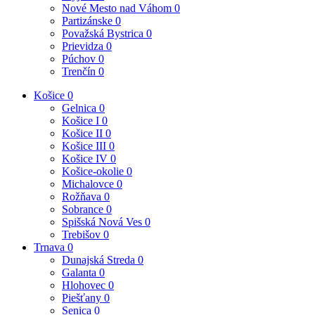
Nové Mesto nad Váhom
0
Partizánske
0
Považská Bystrica
0
Prievidza
0
Púchov
0
Trenčín
0
Košice
0
Gelnica
0
Košice I
0
Košice II
0
Košice III
0
Košice IV
0
Košice-okolie
0
Michalovce
0
Rožňava
0
Sobrance
0
Spišská Nová Ves
0
Trebišov
0
Trnava
0
Dunajská Streda
0
Galanta
0
Hlohovec
0
Piešťany
0
Senica
0