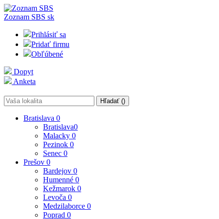
Zoznam SBS
sk
Prihlásiť sa
Pridať firmu
Obľúbené
Dopyt
Anketa
Hľadať (
)
Bratislava
0
Bratislava
0
Malacky
0
Pezinok
0
Senec
0
Prešov
0
Bardejov
0
Humenné
0
Kežmarok
0
Levoča
0
Medzilaborce
0
Poprad
0