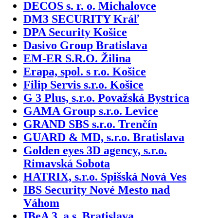
DECOS s. r. o. Michalovce
DM3 SECURITY Kráľ
DPA Security Košice
Dasivo Group Bratislava
EM-ER S.R.O. Žilina
Erapa, spol. s r.o. Košice
Filip Servis s.r.o. Košice
G 3 Plus, s.r.o. Považská Bystrica
GAMA Group s.r.o. Levice
GRAND SBS s.r.o. Trenčín
GUARD & MD, s.r.o. Bratislava
Golden eyes 3D agency, s.r.o.
Rimavská Sobota
HATRIX, s.r.o. Spišská Nová Ves
IBS Security Nové Mesto nad
Váhom
IBeA 3, a.s. Bratislava