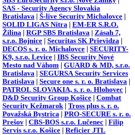
SBS EuroSecurity s.r.o. Nové Zámky
|
SAS - Security Agency Slovakia
Bratislava
|
Š-live Security Michalovce
|
SOLID LIGAS Nitra
|
EM-ER S.R.O.
Žilina
|
RGP SBS Bratislava
|
Zásah 7,
s.r.o. Bojnice
|
Securitas SK Prievidza
|
DECOS s. r. o. Michalovce
|
SECURITY-
K9, s.r.o. Levice
|
IBS Security Nové
Mesto nad Váhom
|
GUARD & MD, s.r.o.
Bratislava
|
SEGURSA Security Services
Bratislava
|
Secure one s. r. o. Bratislava
|
PATROL SLOVAKIA, s. r. o. Hlohovec
|
D&D Security Group Košice
|
Combat
Security Kežmarok
|
Tross plus s. r. o.
Považská Bystrica
|
PRO-SECURE s. r. o.
Prešov
|
CBS-BOS s.r.o. Lučenec
|
Filip
Servis s.r.o. Košice
|
Reficier JTL