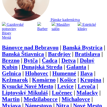
Pánske kaderníctva
Gazdovské
Masážny
Estetické
potraviny
Barber
salón
klinky
Blogy
Mestá
Bánovce nad Bebravou
|
Banská Bystrica
|
Banská Štiavnica
|
Bardejov
|
Bratislava
|
Brezno
|
Bytča
|
Čadca
|
Detva
|
Dolný
Kubín
|
Dunajská Streda
|
Galanta
|
Gelnica
|
Hlohovec
|
Humenné
|
Ilava
|
Kežmarok
|
Komárno
|
Košice
|
Krupina
|
Kysucké Nové Mesto
|
Levice
|
Levoča
|
Liptovský Mikuláš
|
Lučenec
|
Malacky
|
Martin
|
Medzilaborce
|
Michalovce
|
Myjava
|
Námestovo
|
Nitra
|
Nové Mesto