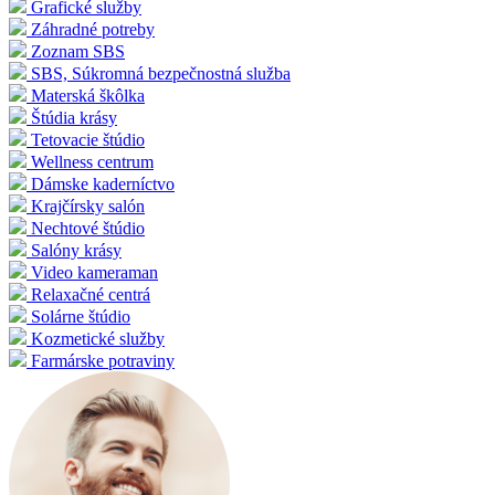
Grafické služby
Záhradné potreby
Zoznam SBS
SBS, Súkromná bezpečnostná služba
Materská škôlka
Štúdia krásy
Tetovacie štúdio
Wellness centrum
Dámske kaderníctvo
Krajčírsky salón
Nechtové štúdio
Salóny krásy
Video kameraman
Relaxačné centrá
Solárne štúdio
Kozmetické služby
Farmárske potraviny