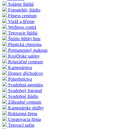
Solárne štúdiá
Fotoateliér, štúdio
Fitness centrum
Vizáž a líčenie
Wellness centrá
Tetovacie štúdiá
Štúdio štíhlej línie
Plastická chirurgia
Permanentný makeup
Krajčírske salóny
Relaxačné centrum
Kamenárstva
Domov dôchodcov
Pohrebníctva
Svadobná agentúra
Svadobný fotograf
Svadobné štúdio
Záhradné centrum
Kamenárske služby
Reklamná firma
Upratovacia firma
Tetovací salón