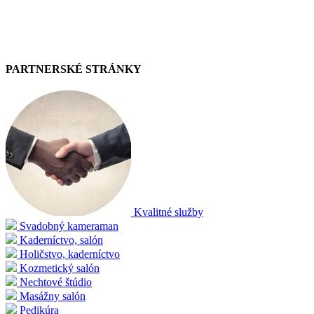
PARTNERSKÉ STRÁNKY
Kvalitné služby
Svadobný kameraman
Kaderníctvo, salón
Holičstvo, kaderníctvo
Kozmetický salón
Nechtové štúdio
Masážny salón
Pedikúra