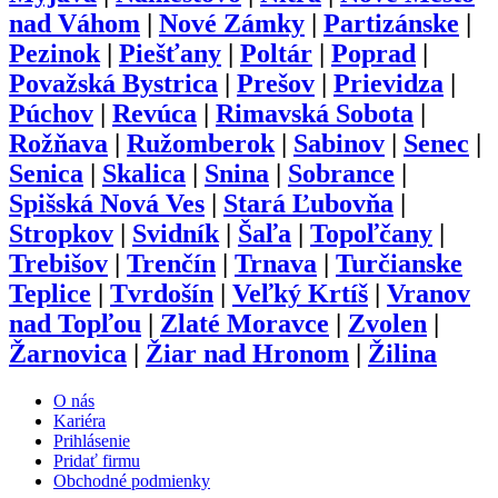
nad Váhom
|
Nové Zámky
|
Partizánske
|
Pezinok
|
Piešťany
|
Poltár
|
Poprad
|
Považská Bystrica
|
Prešov
|
Prievidza
|
Púchov
|
Revúca
|
Rimavská Sobota
|
Rožňava
|
Ružomberok
|
Sabinov
|
Senec
|
Senica
|
Skalica
|
Snina
|
Sobrance
|
Spišská Nová Ves
|
Stará Ľubovňa
|
Stropkov
|
Svidník
|
Šaľa
|
Topoľčany
|
Trebišov
|
Trenčín
|
Trnava
|
Turčianske
Teplice
|
Tvrdošín
|
Veľký Krtíš
|
Vranov
nad Topľou
|
Zlaté Moravce
|
Zvolen
|
Žarnovica
|
Žiar nad Hronom
|
Žilina
O nás
Kariéra
Prihlásenie
Pridať firmu
Obchodné podmienky