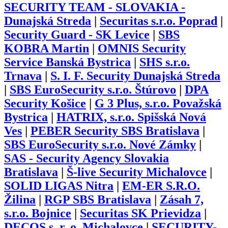
SECURITY TEAM - SLOVAKIA -
Dunajská Streda
|
Securitas s.r.o. Poprad
|
Security Guard - SK Levice
|
SBS
KOBRA Martin
|
OMNIS Security
Service Banská Bystrica
|
SHS s.r.o.
Trnava
|
S. I. F. Security Dunajská Streda
|
SBS EuroSecurity s.r.o. Štúrovo
|
DPA
Security Košice
|
G 3 Plus, s.r.o. Považská
Bystrica
|
HATRIX, s.r.o. Spišská Nová
Ves
|
PEBER Security SBS Bratislava
|
SBS EuroSecurity s.r.o. Nové Zámky
|
SAS - Security Agency Slovakia
Bratislava
|
Š-live Security Michalovce
|
SOLID LIGAS Nitra
|
EM-ER S.R.O.
Žilina
|
RGP SBS Bratislava
|
Zásah 7,
s.r.o. Bojnice
|
Securitas SK Prievidza
|
DECOS s. r. o. Michalovce
|
SECURITY-