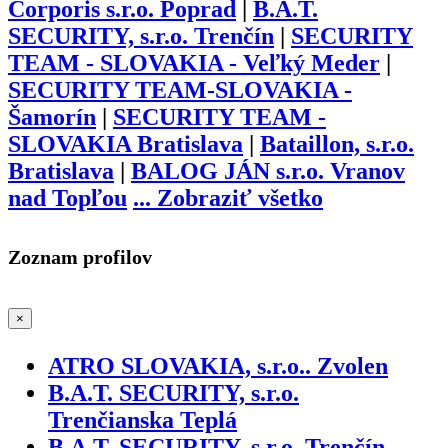
Corporis s.r.o. Poprad
|
B.A.T.
SECURITY, s.r.o. Trenčín
|
SECURITY
TEAM - SLOVAKIA - Veľký Meder
|
SECURITY TEAM-SLOVAKIA -
Šamorín
|
SECURITY TEAM -
SLOVAKIA Bratislava
|
Bataillon, s.r.o.
Bratislava
|
BALOG JÁN s.r.o. Vranov
nad Topľou
...
Zobraziť všetko
Zoznam profilov
×
ATRO SLOVAKIA, s.r.o.. Zvolen
B.A.T. SECURITY, s.r.o.
Trenčianska Teplá
B.A.T. SECURITY, s.r.o. Trenčín