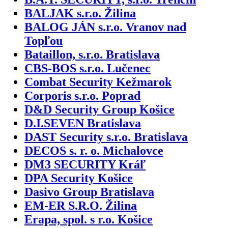
BALJAK s.r.o. Žilina
BALOG JÁN s.r.o. Vranov nad
Topľou
Bataillon, s.r.o. Bratislava
CBS-BOS s.r.o. Lučenec
Combat Security Kežmarok
Corporis s.r.o. Poprad
D&D Security Group Košice
D.I.SEVEN Bratislava
DAST Security s.r.o. Bratislava
DECOS s. r. o. Michalovce
DM3 SECURITY Kráľ
DPA Security Košice
Dasivo Group Bratislava
EM-ER S.R.O. Žilina
Erapa, spol. s r.o. Košice