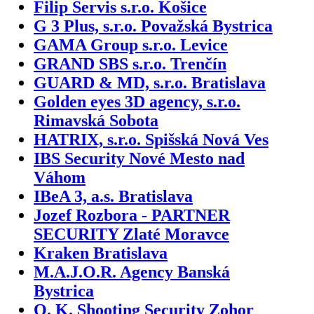
Filip Servis s.r.o. Košice
G 3 Plus, s.r.o. Považská Bystrica
GAMA Group s.r.o. Levice
GRAND SBS s.r.o. Trenčín
GUARD & MD, s.r.o. Bratislava
Golden eyes 3D agency, s.r.o.
Rimavská Sobota
HATRIX, s.r.o. Spišská Nová Ves
IBS Security Nové Mesto nad
Váhom
IBeA 3, a.s. Bratislava
Jozef Rozbora - PARTNER
SECURITY Zlaté Moravce
Kraken Bratislava
M.A.J.O.R. Agency Banská
Bystrica
O. K. Shooting Security Zohor