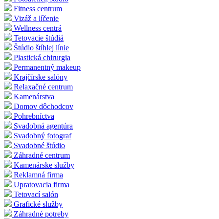
Fitness centrum
Vizáž a líčenie
Wellness centrá
Tetovacie štúdiá
Štúdio štíhlej línie
Plastická chirurgia
Permanentný makeup
Krajčírske salóny
Relaxačné centrum
Kamenárstva
Domov dôchodcov
Pohrebníctva
Svadobná agentúra
Svadobný fotograf
Svadobné štúdio
Záhradné centrum
Kamenárske služby
Reklamná firma
Upratovacia firma
Tetovací salón
Grafické služby
Záhradné potreby