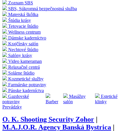
Zoznam SBS
SBS, Súkromná bezpečnostná služba
Materská škôlka
Štúdia krásy
Tetovacie štúdio
Wellness centrum
Dámske kaderníctvo
Krajčírsky salón
Nechtové štúdio
Salóny krásy
Video kameraman
Relaxačné centrá
Solárne štúdio
Kozmetické služby
Farmárske potraviny
Pánske kaderníctva
Gazdovské
Masážny
Estetické
potraviny
Barber
salón
klinky
Prevádzky
O. K. Shooting Security Zohor
|
M.A.J.O.R. Agency Banská Bystrica
|