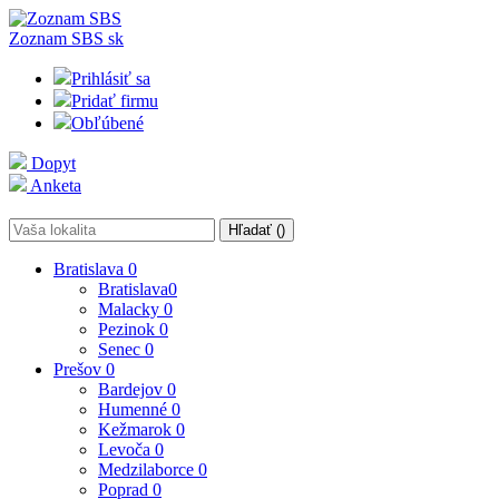
Zoznam SBS
sk
Prihlásiť sa
Pridať firmu
Obľúbené
Dopyt
Anketa
Hľadať (
)
Bratislava
0
Bratislava
0
Malacky
0
Pezinok
0
Senec
0
Prešov
0
Bardejov
0
Humenné
0
Kežmarok
0
Levoča
0
Medzilaborce
0
Poprad
0