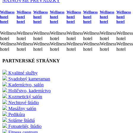
NAJNOVŠIE PREVÁDZKY
Wellness
Wellness
Wellness
Wellness
Wellness
Wellness
Wellness
Wellness
hotel
hotel
hotel
hotel
hotel
hotel
hotel
hotel
hotel
hotel
hotel
hotel
hotel
hotel
hotel
hotel
Wellness
Wellness
Wellness
Wellness
Wellness
Wellness
Wellness
Wellness
hotel
hotel
hotel
hotel
hotel
hotel
hotel
hotel
Wellness
Wellness
Wellness
Wellness
Wellness
Wellness
Wellness
Wellness
hotel
hotel
hotel
hotel
hotel
hotel
hotel
hotel
PARTNERSKÉ STRÁNKY
Kvalitné služby
Svadobný kameraman
Kaderníctvo, salón
Holičstvo, kaderníctvo
Kozmetický salón
Nechtové štúdio
Masážny salón
Pedikúra
Solárne štúdiá
Fotoateliér, štúdio
Fitness centrum