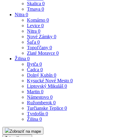
Skalica
0
Trnava
0
Nitra
0
Komárno
0
Levice
0
Nitra
0
Nové Zámky
0
Šaľa
0
Topoľčany
0
Zlaté Moravce
0
Žilina
0
Bytča
0
Čadca
0
Dolný Kubín
0
Kysucké Nové Mesto
0
Liptovský Mikuláš
0
Martin
0
Námestovo
0
Ružomberok
0
Turčianske Teplice
0
Tvrdošín
0
Žilina
0
Zobraziť na mape