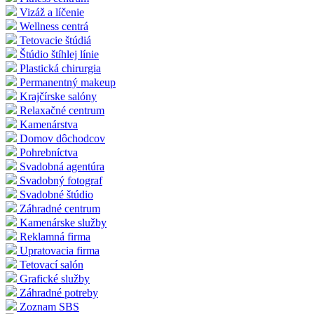
Vizáž a líčenie
Wellness centrá
Tetovacie štúdiá
Štúdio štíhlej línie
Plastická chirurgia
Permanentný makeup
Krajčírske salóny
Relaxačné centrum
Kamenárstva
Domov dôchodcov
Pohrebníctva
Svadobná agentúra
Svadobný fotograf
Svadobné štúdio
Záhradné centrum
Kamenárske služby
Reklamná firma
Upratovacia firma
Tetovací salón
Grafické služby
Záhradné potreby
Zoznam SBS