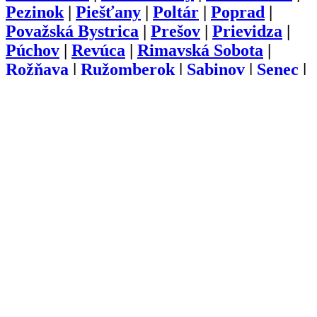
Pezinok
|
Piešťany
|
Poltár
|
Poprad
|
Považská Bystrica
|
Prešov
|
Prievidza
|
Púchov
|
Revúca
|
Rimavská Sobota
|
Rožňava
|
Ružomberok
|
Sabinov
|
Senec
|
Senica
|
Skalica
|
Snina
|
Sobrance
|
Spišská Nová Ves
|
Stará Ľubovňa
|
Stropkov
|
Svidník
|
Šaľa
|
Topoľčany
|
Trebišov
|
Trenčín
|
Trnava
|
Turčianske
Teplice
|
Tvrdošín
|
Veľký Krtíš
|
Vranov
nad Topľou
|
Zlaté Moravce
|
Zvolen
|
Žarnovica
|
Žiar nad Hronom
|
Žilina
O nás
Kariéra
Prihlásenie
Pridať firmu
Obchodné podmienky
Služby