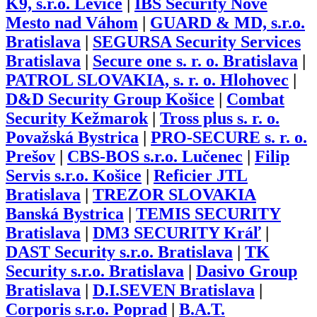
K9, s.r.o. Levice
|
IBS Security Nové
Mesto nad Váhom
|
GUARD & MD, s.r.o.
Bratislava
|
SEGURSA Security Services
Bratislava
|
Secure one s. r. o. Bratislava
|
PATROL SLOVAKIA, s. r. o. Hlohovec
|
D&D Security Group Košice
|
Combat
Security Kežmarok
|
Tross plus s. r. o.
Považská Bystrica
|
PRO-SECURE s. r. o.
Prešov
|
CBS-BOS s.r.o. Lučenec
|
Filip
Servis s.r.o. Košice
|
Reficier JTL
Bratislava
|
TREZOR SLOVAKIA
Banská Bystrica
|
TEMIS SECURITY
Bratislava
|
DM3 SECURITY Kráľ
|
DAST Security s.r.o. Bratislava
|
TK
Security s.r.o. Bratislava
|
Dasivo Group
Bratislava
|
D.I.SEVEN Bratislava
|
Corporis s.r.o. Poprad
|
B.A.T.