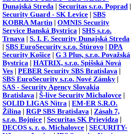
Dunajská Streda
|
Securitas s.r.o. Poprad
|
Security Guard - SK Levice
|
SBS
KOBRA Martin
|
OMNIS Security
Service Banská Bystrica
|
SHS s.r.o.
Trnava
|
S. I. F. Security Dunajská Streda
|
SBS EuroSecurity s.r.o. Štúrovo
|
DPA
Security Košice
|
G 3 Plus, s.r.o. Považská
Bystrica
|
HATRIX, s.r.o. Spišská Nová
Ves
|
PEBER Security SBS Bratislava
|
SBS EuroSecurity s.r.o. Nové Zámky
|
SAS - Security Agency Slovakia
Bratislava
|
Š-live Security Michalovce
|
SOLID LIGAS Nitra
|
EM-ER S.R.O.
Žilina
|
RGP SBS Bratislava
|
Zásah 7,
s.r.o. Bojnice
|
Securitas SK Prievidza
|
DECOS s. r. o. Michalovce
|
SECURITY-