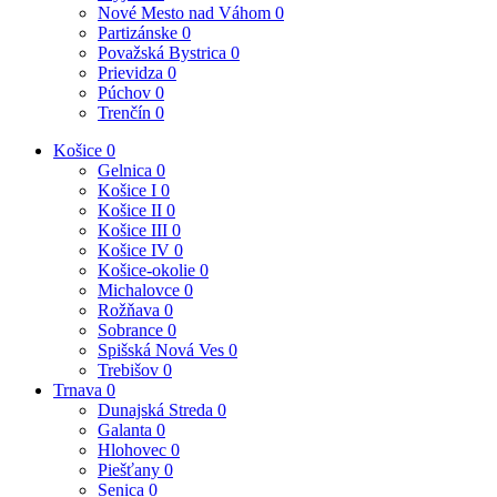
Nové Mesto nad Váhom
0
Partizánske
0
Považská Bystrica
0
Prievidza
0
Púchov
0
Trenčín
0
Košice
0
Gelnica
0
Košice I
0
Košice II
0
Košice III
0
Košice IV
0
Košice-okolie
0
Michalovce
0
Rožňava
0
Sobrance
0
Spišská Nová Ves
0
Trebišov
0
Trnava
0
Dunajská Streda
0
Galanta
0
Hlohovec
0
Piešťany
0
Senica
0