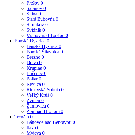
Prešov
0
Sabinov
0
Snina
0
Stará Ľubovňa
0
Stropkov
0
Svidník
0
Vranov nad Topľou
0
Banská Bystrica
0
Banská Bystrica
0
Banská Štiavnica
0
Brezno
0
Detva
0
Krupina
0
Lučenec
0
Poltár
0
Revúca
0
Rimavská Sobota
0
Veľký Krtíš
0
Zvolen
0
Žarnovica
0
Žiar nad Hronom
0
Trenčín
0
Bánovce nad Bebravou
0
Ilava
0
Myjava
0