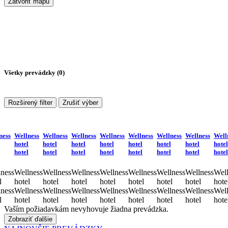
Zatvoriť mapu
Všetky prevádzky (
0
)
Rozširený filter
Zrušiť výber
ness
Wellness
Wellness
Wellness
Wellness
Wellness
Wellness
Wellness
Well
hotel
hotel
hotel
hotel
hotel
hotel
hotel
hotel
hotel
hotel
hotel
hotel
hotel
hotel
hotel
hotel
ness
Wellness
Wellness
Wellness
Wellness
Wellness
Wellness
Wellness
Well
l
hotel
hotel
hotel
hotel
hotel
hotel
hotel
hote
ness
Wellness
Wellness
Wellness
Wellness
Wellness
Wellness
Wellness
Well
l
hotel
hotel
hotel
hotel
hotel
hotel
hotel
hote
Vaším požiadavkám nevyhovuje žiadna prevádzka.
Zobraziť ďalšie