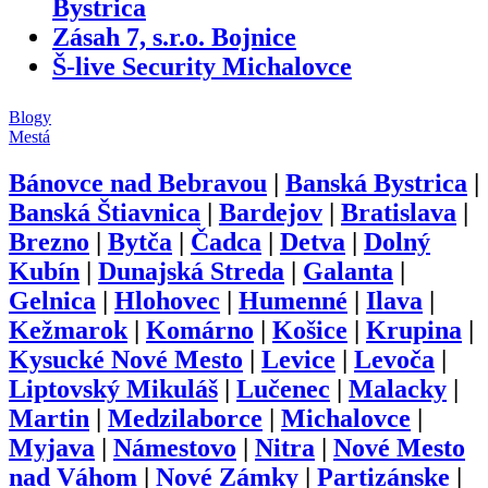
Bystrica
Zásah 7, s.r.o. Bojnice
Š-live Security Michalovce
Blogy
Mestá
Bánovce nad Bebravou
|
Banská Bystrica
|
Banská Štiavnica
|
Bardejov
|
Bratislava
|
Brezno
|
Bytča
|
Čadca
|
Detva
|
Dolný
Kubín
|
Dunajská Streda
|
Galanta
|
Gelnica
|
Hlohovec
|
Humenné
|
Ilava
|
Kežmarok
|
Komárno
|
Košice
|
Krupina
|
Kysucké Nové Mesto
|
Levice
|
Levoča
|
Liptovský Mikuláš
|
Lučenec
|
Malacky
|
Martin
|
Medzilaborce
|
Michalovce
|
Myjava
|
Námestovo
|
Nitra
|
Nové Mesto
nad Váhom
|
Nové Zámky
|
Partizánske
|