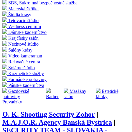
SBS, Súkromná bezpečnostná služba
Materská škôlka
Štúdia krásy
Tetovacie štúdio
Wellness centrum
Dámske kaderníctvo
Krajčírsky salón
Nechtové štúdio
Salóny krásy
Video kameraman
Relaxačné centrá
Solárne štúdio
Kozmetické služby
Farmárske potraviny
Pánske kaderníctva
Gazdovské
Masážny
Estetické
potraviny
Barber
salón
klinky
Prevádzky
O. K. Shooting Security Zohor
|
M.A.J.O.R. Agency Banská Bystrica
|
SECURITY TEAM - SLOVAKIA -