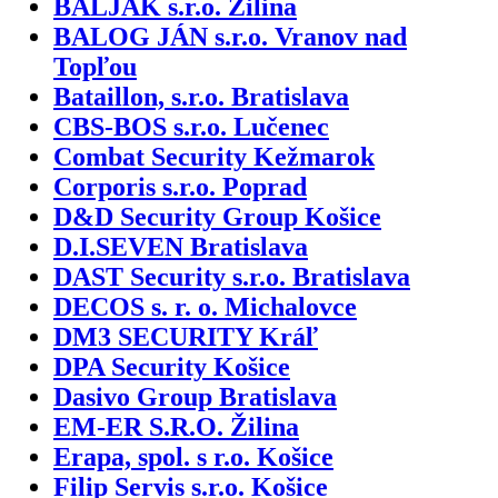
BALJAK s.r.o. Žilina
BALOG JÁN s.r.o. Vranov nad
Topľou
Bataillon, s.r.o. Bratislava
CBS-BOS s.r.o. Lučenec
Combat Security Kežmarok
Corporis s.r.o. Poprad
D&D Security Group Košice
D.I.SEVEN Bratislava
DAST Security s.r.o. Bratislava
DECOS s. r. o. Michalovce
DM3 SECURITY Kráľ
DPA Security Košice
Dasivo Group Bratislava
EM-ER S.R.O. Žilina
Erapa, spol. s r.o. Košice
Filip Servis s.r.o. Košice