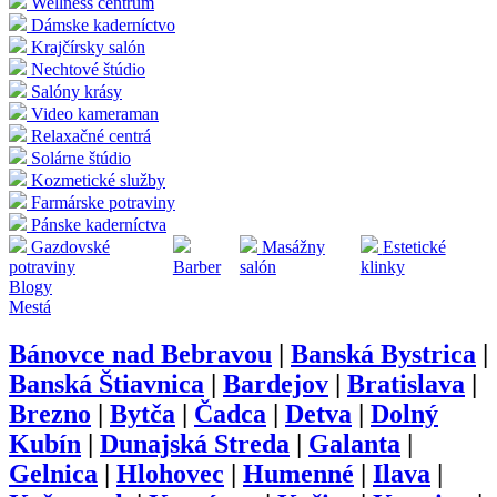
Wellness centrum
Dámske kaderníctvo
Krajčírsky salón
Nechtové štúdio
Salóny krásy
Video kameraman
Relaxačné centrá
Solárne štúdio
Kozmetické služby
Farmárske potraviny
Pánske kaderníctva
Gazdovské
Masážny
Estetické
potraviny
Barber
salón
klinky
Blogy
Mestá
Bánovce nad Bebravou
|
Banská Bystrica
|
Banská Štiavnica
|
Bardejov
|
Bratislava
|
Brezno
|
Bytča
|
Čadca
|
Detva
|
Dolný
Kubín
|
Dunajská Streda
|
Galanta
|
Gelnica
|
Hlohovec
|
Humenné
|
Ilava
|