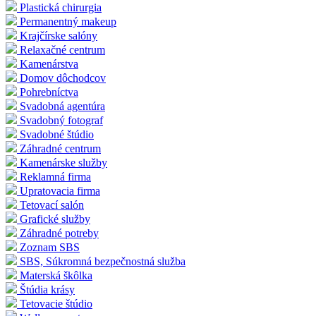
Plastická chirurgia
Permanentný makeup
Krajčírske salóny
Relaxačné centrum
Kamenárstva
Domov dôchodcov
Pohrebníctva
Svadobná agentúra
Svadobný fotograf
Svadobné štúdio
Záhradné centrum
Kamenárske služby
Reklamná firma
Upratovacia firma
Tetovací salón
Grafické služby
Záhradné potreby
Zoznam SBS
SBS, Súkromná bezpečnostná služba
Materská škôlka
Štúdia krásy
Tetovacie štúdio