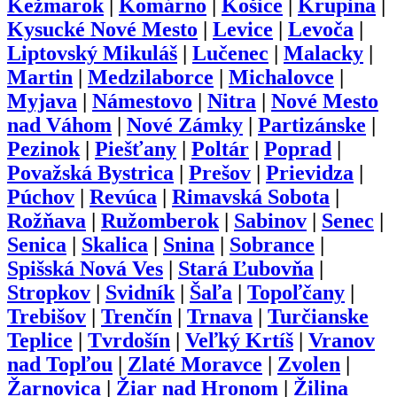
Kežmarok
|
Komárno
|
Košice
|
Krupina
|
Kysucké Nové Mesto
|
Levice
|
Levoča
|
Liptovský Mikuláš
|
Lučenec
|
Malacky
|
Martin
|
Medzilaborce
|
Michalovce
|
Myjava
|
Námestovo
|
Nitra
|
Nové Mesto
nad Váhom
|
Nové Zámky
|
Partizánske
|
Pezinok
|
Piešťany
|
Poltár
|
Poprad
|
Považská Bystrica
|
Prešov
|
Prievidza
|
Púchov
|
Revúca
|
Rimavská Sobota
|
Rožňava
|
Ružomberok
|
Sabinov
|
Senec
|
Senica
|
Skalica
|
Snina
|
Sobrance
|
Spišská Nová Ves
|
Stará Ľubovňa
|
Stropkov
|
Svidník
|
Šaľa
|
Topoľčany
|
Trebišov
|
Trenčín
|
Trnava
|
Turčianske
Teplice
|
Tvrdošín
|
Veľký Krtíš
|
Vranov
nad Topľou
|
Zlaté Moravce
|
Zvolen
|
Žarnovica
|
Žiar nad Hronom
|
Žilina