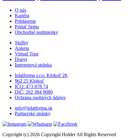
O nás
Kariéra
Prihlásenie
Pridať firmu
Obchodné podmienky
Služby
Anketa
Virtual Tour
Dopyt
Internetová stránka
Iplatforma s.r.o. Klokoč 28,
962 25 Klokoč
IČO: 473 878 74
DiČ: 202 384 9080
Ochrana osobných údajov
info@iplatforma.sk
Partnerské stránky
Copyright (c) 2026 Copyright Holder All Rights Reserved