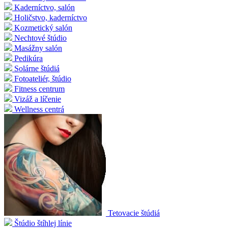
Kaderníctvo, salón
Holičstvo, kaderníctvo
Kozmetický salón
Nechtové štúdio
Masážny salón
Pedikúra
Solárne štúdiá
Fotoateliér, štúdio
Fitness centrum
Vizáž a líčenie
Wellness centrá
Tetovacie štúdiá
Štúdio štíhlej línie