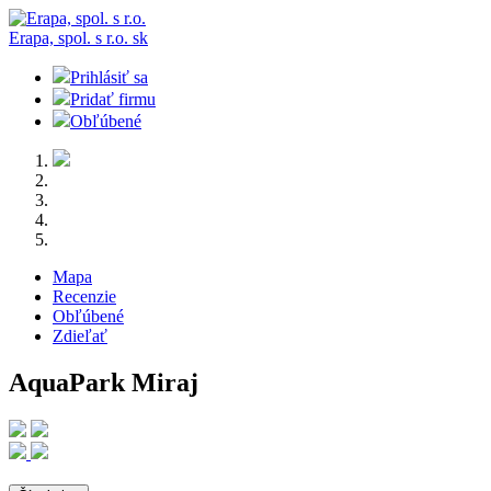
Erapa, spol. s r.o.
sk
Prihlásiť sa
Pridať firmu
Obľúbené
Mapa
Recenzie
Obľúbené
Zdieľať
AquaPark Miraj