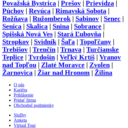
Považská Bystrica
|
Prešov
|
Prievidza
|
Púchov
|
Revúca
|
Rimavská Sobota
|
Rožňava
|
Ružomberok
|
Sabinov
|
Senec
|
Senica
|
Skalica
|
Snina
|
Sobrance
|
Spišská Nová Ves
|
Stará Ľubovňa
|
Stropkov
|
Svidník
|
Šaľa
|
Topoľčany
|
Trebišov
|
Trenčín
|
Trnava
|
Turčianske
Teplice
|
Tvrdošín
|
Veľký Krtíš
|
Vranov
nad Topľou
|
Zlaté Moravce
|
Zvolen
|
Žarnovica
|
Žiar nad Hronom
|
Žilina
O nás
Kariéra
Prihlásenie
Pridať firmu
Obchodné podmienky
Služby
Anketa
Virtual Tour