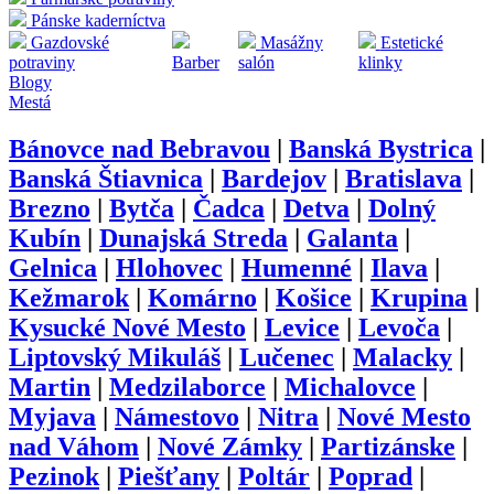
Pánske kaderníctva
Gazdovské
Masážny
Estetické
potraviny
Barber
salón
klinky
Blogy
Mestá
Bánovce nad Bebravou
|
Banská Bystrica
|
Banská Štiavnica
|
Bardejov
|
Bratislava
|
Brezno
|
Bytča
|
Čadca
|
Detva
|
Dolný
Kubín
|
Dunajská Streda
|
Galanta
|
Gelnica
|
Hlohovec
|
Humenné
|
Ilava
|
Kežmarok
|
Komárno
|
Košice
|
Krupina
|
Kysucké Nové Mesto
|
Levice
|
Levoča
|
Liptovský Mikuláš
|
Lučenec
|
Malacky
|
Martin
|
Medzilaborce
|
Michalovce
|
Myjava
|
Námestovo
|
Nitra
|
Nové Mesto
nad Váhom
|
Nové Zámky
|
Partizánske
|
Pezinok
|
Piešťany
|
Poltár
|
Poprad
|