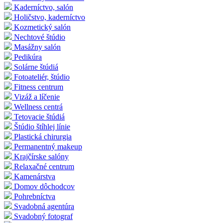
Kaderníctvo, salón
Holičstvo, kaderníctvo
Kozmetický salón
Nechtové štúdio
Masážny salón
Pedikúra
Solárne štúdiá
Fotoateliér, štúdio
Fitness centrum
Vizáž a líčenie
Wellness centrá
Tetovacie štúdiá
Štúdio štíhlej línie
Plastická chirurgia
Permanentný makeup
Krajčírske salóny
Relaxačné centrum
Kamenárstva
Domov dôchodcov
Pohrebníctva
Svadobná agentúra
Svadobný fotograf