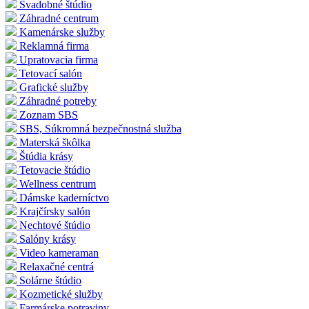
Svadobné štúdio
Záhradné centrum
Kamenárske služby
Reklamná firma
Upratovacia firma
Tetovací salón
Grafické služby
Záhradné potreby
Zoznam SBS
SBS, Súkromná bezpečnostná služba
Materská škôlka
Štúdia krásy
Tetovacie štúdio
Wellness centrum
Dámske kaderníctvo
Krajčírsky salón
Nechtové štúdio
Salóny krásy
Video kameraman
Relaxačné centrá
Solárne štúdio
Kozmetické služby
Farmárske potraviny