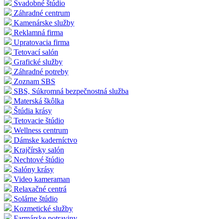
Svadobné štúdio
Záhradné centrum
Kamenárske služby
Reklamná firma
Upratovacia firma
Tetovací salón
Grafické služby
Záhradné potreby
Zoznam SBS
SBS, Súkromná bezpečnostná služba
Materská škôlka
Štúdia krásy
Tetovacie štúdio
Wellness centrum
Dámske kaderníctvo
Krajčírsky salón
Nechtové štúdio
Salóny krásy
Video kameraman
Relaxačné centrá
Solárne štúdio
Kozmetické služby
Farmárske potraviny