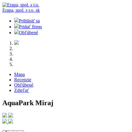
Erapa, spol. s r.o.
sk
Prihlásiť sa
Pridať firmu
Obľúbené
Mapa
Recenzie
Obľúbené
Zdieľať
AquaPark Miraj