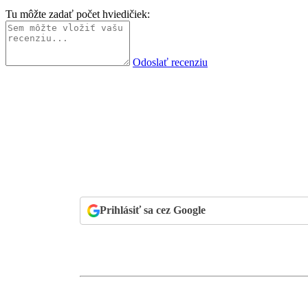
Tu môžte zadať počet hviedičiek:
Odoslať recenziu
Prihlásiť sa cez Google