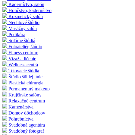
Kaderníctvo, salón
Holičstvo, kaderníctvo
Kozmetický salón
Nechtové štúdio
Masážny salón
Pedikúra
Solárne štúdiá
Fotoateliér, štúdio
Fitness centrum
Vizáž a líčenie
Wellness centrá
Tetovacie štúdiá
Štúdio štíhlej línie
Plastická chirurgia
Permanentný makeup
Krajčírske salóny
Relaxačné centrum
Kamenárstva
Domov dôchodcov
Pohrebníctva
Svadobná agentúra
Svadobný fotograf