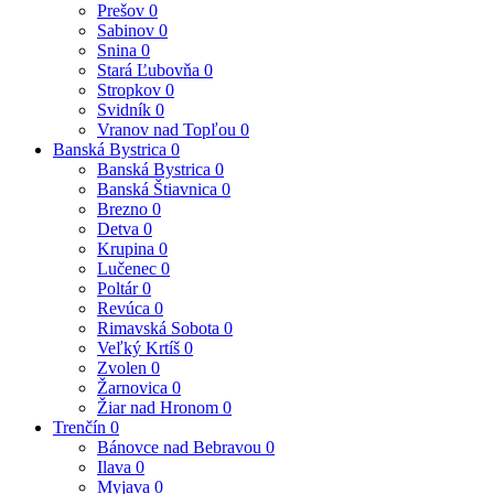
Prešov
0
Sabinov
0
Snina
0
Stará Ľubovňa
0
Stropkov
0
Svidník
0
Vranov nad Topľou
0
Banská Bystrica
0
Banská Bystrica
0
Banská Štiavnica
0
Brezno
0
Detva
0
Krupina
0
Lučenec
0
Poltár
0
Revúca
0
Rimavská Sobota
0
Veľký Krtíš
0
Zvolen
0
Žarnovica
0
Žiar nad Hronom
0
Trenčín
0
Bánovce nad Bebravou
0
Ilava
0
Myjava
0