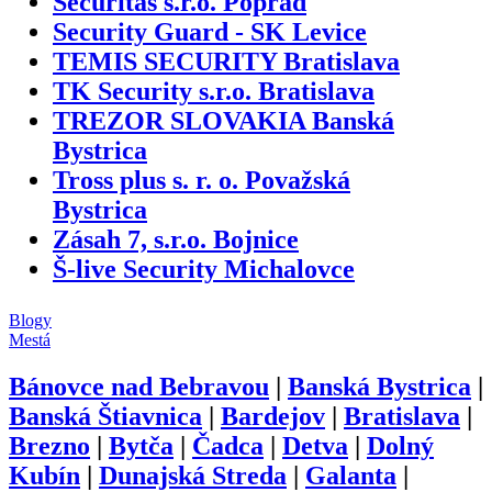
Securitas s.r.o. Poprad
Security Guard - SK Levice
TEMIS SECURITY Bratislava
TK Security s.r.o. Bratislava
TREZOR SLOVAKIA Banská
Bystrica
Tross plus s. r. o. Považská
Bystrica
Zásah 7, s.r.o. Bojnice
Š-live Security Michalovce
Blogy
Mestá
Bánovce nad Bebravou
|
Banská Bystrica
|
Banská Štiavnica
|
Bardejov
|
Bratislava
|
Brezno
|
Bytča
|
Čadca
|
Detva
|
Dolný
Kubín
|
Dunajská Streda
|
Galanta
|