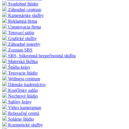
Svadobné štúdio
Záhradné centrum
Kamenárske služby
Reklamná firma
Upratovacia firma
Tetovací salón
Grafické služby
Záhradné potreby
Zoznam SBS
SBS, Súkromná bezpečnostná služba
Materská škôlka
Štúdia krásy
Tetovacie štúdio
Wellness centrum
Dámske kaderníctvo
Krajčírsky salón
Nechtové štúdio
Salóny krásy
Video kameraman
Relaxačné centrá
Solárne štúdio
Kozmetické služby