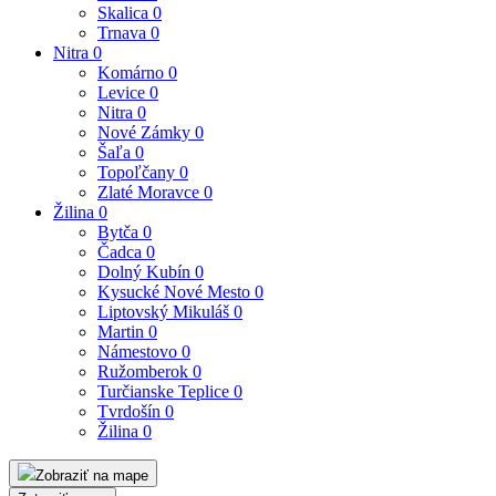
Skalica
0
Trnava
0
Nitra
0
Komárno
0
Levice
0
Nitra
0
Nové Zámky
0
Šaľa
0
Topoľčany
0
Zlaté Moravce
0
Žilina
0
Bytča
0
Čadca
0
Dolný Kubín
0
Kysucké Nové Mesto
0
Liptovský Mikuláš
0
Martin
0
Námestovo
0
Ružomberok
0
Turčianske Teplice
0
Tvrdošín
0
Žilina
0
Zobraziť na mape