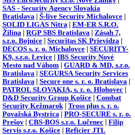
SBS EuroSecurity s.r.o. Nové Zámky
|
SAS - Security Agency Slovakia
Bratislava
|
Š-live Security Michalovce
|
SOLID LIGAS Nitra
|
EM-ER S.R.O.
Žilina
|
RGP SBS Bratislava
|
Zásah 7,
s.r.o. Bojnice
|
Securitas SK Prievidza
|
DECOS s. r. o. Michalovce
|
SECURITY-
K9, s.r.o. Levice
|
IBS Security Nové
Mesto nad Váhom
|
GUARD & MD, s.r.o.
Bratislava
|
SEGURSA Security Services
Bratislava
|
Secure one s. r. o. Bratislava
|
PATROL SLOVAKIA, s. r. o. Hlohovec
|
D&D Security Group Košice
|
Combat
Security Kežmarok
|
Tross plus s. r. o.
Považská Bystrica
|
PRO-SECURE s. r. o.
Prešov
|
CBS-BOS s.r.o. Lučenec
|
Filip
Servis s.r.o. Košice
|
Reficier JTL