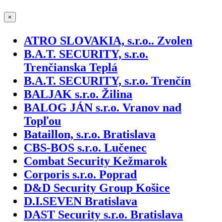
×
ATRO SLOVAKIA, s.r.o.. Zvolen
B.A.T. SECURITY, s.r.o.
Trenčianska Teplá
B.A.T. SECURITY, s.r.o. Trenčín
BALJAK s.r.o. Žilina
BALOG JÁN s.r.o. Vranov nad
Topľou
Bataillon, s.r.o. Bratislava
CBS-BOS s.r.o. Lučenec
Combat Security Kežmarok
Corporis s.r.o. Poprad
D&D Security Group Košice
D.I.SEVEN Bratislava
DAST Security s.r.o. Bratislava