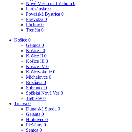
Nové Mesto nad Váhom
0
Partizánske
0
Považská Bystrica
0
Prievidza
0
Púchov
0
Trenčín
0
Košice
0
Gelnica
0
Košice I
0
Košice II
0
Košice III
0
Košice IV
0
Košice-okolie
0
Michalovce
0
Rožňava
0
Sobrance
0
Spišská Nová Ves
0
Trebišov
0
Trnava
0
Dunajská Streda
0
Galanta
0
Hlohovec
0
Piešťany
0
Senica
0