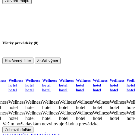
Zatvoriť mapu
Všetky prevádzky (
0
)
Rozširený filter
Zrušiť výber
ness
Wellness
Wellness
Wellness
Wellness
Wellness
Wellness
Wellness
Well
hotel
hotel
hotel
hotel
hotel
hotel
hotel
hotel
hotel
hotel
hotel
hotel
hotel
hotel
hotel
hotel
ness
Wellness
Wellness
Wellness
Wellness
Wellness
Wellness
Wellness
Well
l
hotel
hotel
hotel
hotel
hotel
hotel
hotel
hote
ness
Wellness
Wellness
Wellness
Wellness
Wellness
Wellness
Wellness
Well
l
hotel
hotel
hotel
hotel
hotel
hotel
hotel
hote
Vaším požiadavkám nevyhovuje žiadna prevádzka.
Zobraziť ďalšie