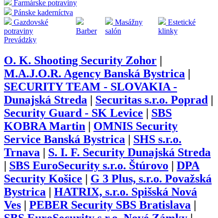
Farmárske potraviny
Pánske kaderníctva
Gazdovské
Masážny
Estetické
potraviny
Barber
salón
klinky
Prevádzky
O. K. Shooting Security Zohor
|
M.A.J.O.R. Agency Banská Bystrica
|
SECURITY TEAM - SLOVAKIA -
Dunajská Streda
|
Securitas s.r.o. Poprad
|
Security Guard - SK Levice
|
SBS
KOBRA Martin
|
OMNIS Security
Service Banská Bystrica
|
SHS s.r.o.
Trnava
|
S. I. F. Security Dunajská Streda
|
SBS EuroSecurity s.r.o. Štúrovo
|
DPA
Security Košice
|
G 3 Plus, s.r.o. Považská
Bystrica
|
HATRIX, s.r.o. Spišská Nová
Ves
|
PEBER Security SBS Bratislava
|