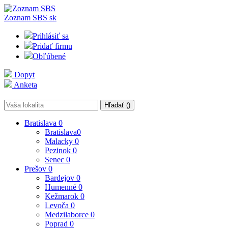
Zoznam SBS
sk
Prihlásiť sa
Pridať firmu
Obľúbené
Dopyt
Anketa
Hľadať (
)
Bratislava
0
Bratislava
0
Malacky
0
Pezinok
0
Senec
0
Prešov
0
Bardejov
0
Humenné
0
Kežmarok
0
Levoča
0
Medzilaborce
0
Poprad
0