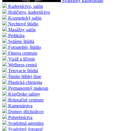
Svadobný kameraman
Kaderníctvo, salón
Holičstvo, kaderníctvo
Kozmetický salón
Nechtové štúdio
Masážny salón
Pedikúra
Solárne štúdiá
Fotoateliér, štúdio
Fitness centrum
Vizáž a líčenie
Wellness centrá
Tetovacie štúdiá
Štúdio štíhlej línie
Plastická chirurgia
Permanentný makeup
Krajčírske salóny
Relaxačné centrum
Kamenárstva
Domov dôchodcov
Pohrebníctva
Svadobná agentúra
Svadobný fotograf