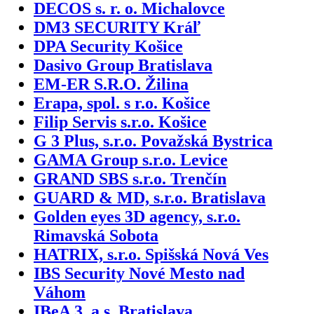
DECOS s. r. o. Michalovce
DM3 SECURITY Kráľ
DPA Security Košice
Dasivo Group Bratislava
EM-ER S.R.O. Žilina
Erapa, spol. s r.o. Košice
Filip Servis s.r.o. Košice
G 3 Plus, s.r.o. Považská Bystrica
GAMA Group s.r.o. Levice
GRAND SBS s.r.o. Trenčín
GUARD & MD, s.r.o. Bratislava
Golden eyes 3D agency, s.r.o.
Rimavská Sobota
HATRIX, s.r.o. Spišská Nová Ves
IBS Security Nové Mesto nad
Váhom
IBeA 3, a.s. Bratislava