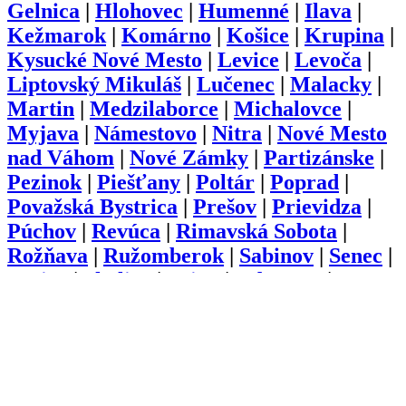
Gelnica
|
Hlohovec
|
Humenné
|
Ilava
|
Kežmarok
|
Komárno
|
Košice
|
Krupina
|
Kysucké Nové Mesto
|
Levice
|
Levoča
|
Liptovský Mikuláš
|
Lučenec
|
Malacky
|
Martin
|
Medzilaborce
|
Michalovce
|
Myjava
|
Námestovo
|
Nitra
|
Nové Mesto
nad Váhom
|
Nové Zámky
|
Partizánske
|
Pezinok
|
Piešťany
|
Poltár
|
Poprad
|
Považská Bystrica
|
Prešov
|
Prievidza
|
Púchov
|
Revúca
|
Rimavská Sobota
|
Rožňava
|
Ružomberok
|
Sabinov
|
Senec
|
Senica
|
Skalica
|
Snina
|
Sobrance
|
Spišská Nová Ves
|
Stará Ľubovňa
|
Stropkov
|
Svidník
|
Šaľa
|
Topoľčany
|
Trebišov
|
Trenčín
|
Trnava
|
Turčianske
Teplice
|
Tvrdošín
|
Veľký Krtíš
|
Vranov
nad Topľou
|
Zlaté Moravce
|
Zvolen
|