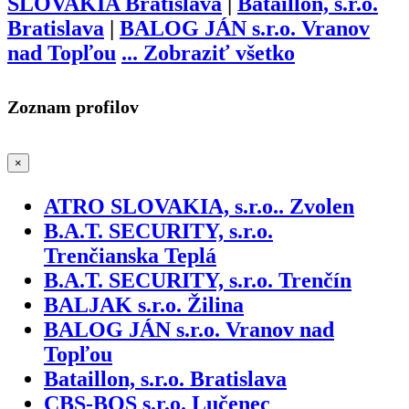
SLOVAKIA Bratislava
|
Bataillon, s.r.o.
Bratislava
|
BALOG JÁN s.r.o. Vranov
nad Topľou
...
Zobraziť všetko
Zoznam profilov
×
ATRO SLOVAKIA, s.r.o.. Zvolen
B.A.T. SECURITY, s.r.o.
Trenčianska Teplá
B.A.T. SECURITY, s.r.o. Trenčín
BALJAK s.r.o. Žilina
BALOG JÁN s.r.o. Vranov nad
Topľou
Bataillon, s.r.o. Bratislava
CBS-BOS s.r.o. Lučenec