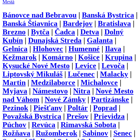
Mestá
Bánovce nad Bebravou
|
Banská Bystrica
|
Banská Štiavnica
|
Bardejov
|
Bratislava
|
Brezno
|
Bytča
|
Čadca
|
Detva
|
Dolný
Kubín
|
Dunajská Streda
|
Galanta
|
Gelnica
|
Hlohovec
|
Humenné
|
Ilava
|
Kežmarok
|
Komárno
|
Košice
|
Krupina
|
Kysucké Nové Mesto
|
Levice
|
Levoča
|
Liptovský Mikuláš
|
Lučenec
|
Malacky
|
Martin
|
Medzilaborce
|
Michalovce
|
Myjava
|
Námestovo
|
Nitra
|
Nové Mesto
nad Váhom
|
Nové Zámky
|
Partizánske
|
Pezinok
|
Piešťany
|
Poltár
|
Poprad
|
Považská Bystrica
|
Prešov
|
Prievidza
|
Púchov
|
Revúca
|
Rimavská Sobota
|
Rožňava
|
Ružomberok
|
Sabinov
|
Senec
|