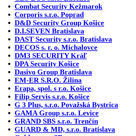
Combat Security Kežmarok
Corporis s.r.o. Poprad
D&D Security Group Košice
D.I.SEVEN Bratislava
DAST Security s.r.o. Bratislava
DECOS s. r. o. Michalovce
DM3 SECURITY Kráľ
DPA Security Košice
Dasivo Group Bratislava
EM-ER S.R.O. Žilina
Erapa, spol. s r.o. Košice
Filip Servis s.r.o. Košice
G 3 Plus, s.r.o. Považská Bystrica
GAMA Group s.r.o. Levice
GRAND SBS s.r.o. Trenčín
GUARD & MD, s.r.o. Bratislava