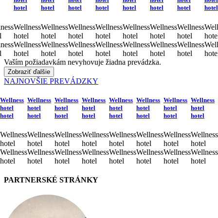
hotel
hotel
hotel
hotel
hotel
hotel
hotel
hotel
ness
Wellness
Wellness
Wellness
Wellness
Wellness
Wellness
Wellness
Well
l
hotel
hotel
hotel
hotel
hotel
hotel
hotel
hote
ness
Wellness
Wellness
Wellness
Wellness
Wellness
Wellness
Wellness
Well
l
hotel
hotel
hotel
hotel
hotel
hotel
hotel
hote
Vaším požiadavkám nevyhovuje žiadna prevádzka.
Zobraziť ďalšie
NAJNOVŠIE PREVÁDZKY
Wellness
Wellness
Wellness
Wellness
Wellness
Wellness
Wellness
Wellness
hotel
hotel
hotel
hotel
hotel
hotel
hotel
hotel
hotel
hotel
hotel
hotel
hotel
hotel
hotel
hotel
Wellness
Wellness
Wellness
Wellness
Wellness
Wellness
Wellness
Wellness
hotel
hotel
hotel
hotel
hotel
hotel
hotel
hotel
Wellness
Wellness
Wellness
Wellness
Wellness
Wellness
Wellness
Wellness
hotel
hotel
hotel
hotel
hotel
hotel
hotel
hotel
PARTNERSKÉ STRÁNKY