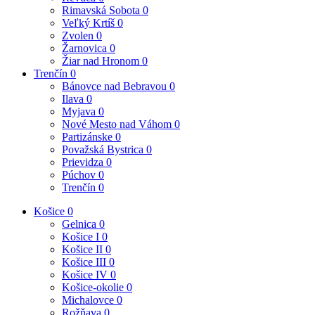
Rimavská Sobota
0
Veľký Krtíš
0
Zvolen
0
Žarnovica
0
Žiar nad Hronom
0
Trenčín
0
Bánovce nad Bebravou
0
Ilava
0
Myjava
0
Nové Mesto nad Váhom
0
Partizánske
0
Považská Bystrica
0
Prievidza
0
Púchov
0
Trenčín
0
Košice
0
Gelnica
0
Košice I
0
Košice II
0
Košice III
0
Košice IV
0
Košice-okolie
0
Michalovce
0
Rožňava
0