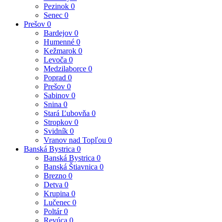
Pezinok
0
Senec
0
Prešov
0
Bardejov
0
Humenné
0
Kežmarok
0
Levoča
0
Medzilaborce
0
Poprad
0
Prešov
0
Sabinov
0
Snina
0
Stará Ľubovňa
0
Stropkov
0
Svidník
0
Vranov nad Topľou
0
Banská Bystrica
0
Banská Bystrica
0
Banská Štiavnica
0
Brezno
0
Detva
0
Krupina
0
Lučenec
0
Poltár
0
Revúca
0