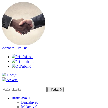
Zoznam SBS
sk
Prihlásiť sa
Pridať firmu
Obľúbené
Dopyt
Anketa
Hľadať (
)
Bratislava
0
Bratislava
0
Malacky
0