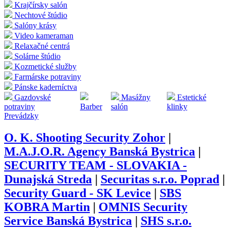
Krajčírsky salón
Nechtové štúdio
Salóny krásy
Video kameraman
Relaxačné centrá
Solárne štúdio
Kozmetické služby
Farmárske potraviny
Pánske kaderníctva
Gazdovské
Masážny
Estetické
potraviny
Barber
salón
klinky
Prevádzky
O. K. Shooting Security Zohor
|
M.A.J.O.R. Agency Banská Bystrica
|
SECURITY TEAM - SLOVAKIA -
Dunajská Streda
|
Securitas s.r.o. Poprad
|
Security Guard - SK Levice
|
SBS
KOBRA Martin
|
OMNIS Security
Service Banská Bystrica
|
SHS s.r.o.