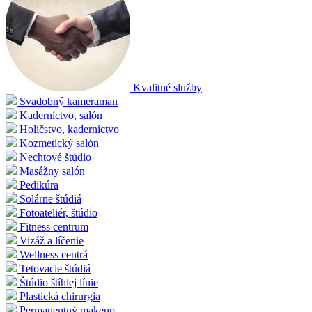
Kvalitné služby
Svadobný kameraman
Kaderníctvo, salón
Holičstvo, kaderníctvo
Kozmetický salón
Nechtové štúdio
Masážny salón
Pedikúra
Solárne štúdiá
Fotoateliér, štúdio
Fitness centrum
Vizáž a líčenie
Wellness centrá
Tetovacie štúdiá
Štúdio štíhlej línie
Plastická chirurgia
Permanentný makeup