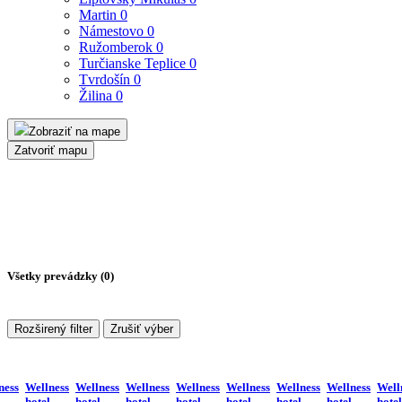
Martin
0
Námestovo
0
Ružomberok
0
Turčianske Teplice
0
Tvrdošín
0
Žilina
0
Zobraziť na mape
Zatvoriť mapu
Všetky prevádzky (
0
)
Rozširený filter
Zrušiť výber
ness
Wellness
Wellness
Wellness
Wellness
Wellness
Wellness
Wellness
Well
hotel
hotel
hotel
hotel
hotel
hotel
hotel
hotel