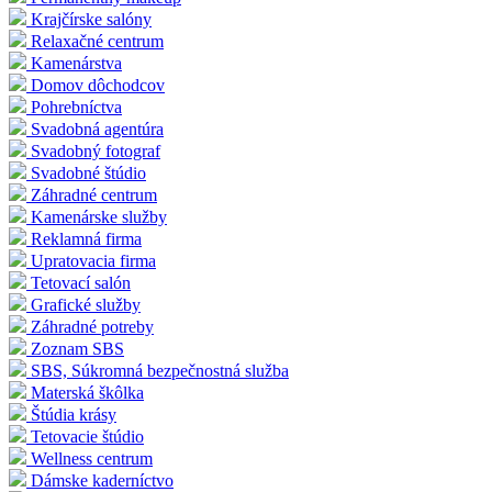
Krajčírske salóny
Relaxačné centrum
Kamenárstva
Domov dôchodcov
Pohrebníctva
Svadobná agentúra
Svadobný fotograf
Svadobné štúdio
Záhradné centrum
Kamenárske služby
Reklamná firma
Upratovacia firma
Tetovací salón
Grafické služby
Záhradné potreby
Zoznam SBS
SBS, Súkromná bezpečnostná služba
Materská škôlka
Štúdia krásy
Tetovacie štúdio
Wellness centrum
Dámske kaderníctvo