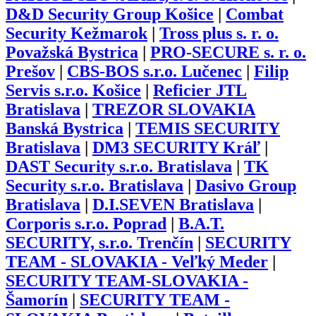
D&D Security Group Košice
|
Combat
Security Kežmarok
|
Tross plus s. r. o.
Považská Bystrica
|
PRO-SECURE s. r. o.
Prešov
|
CBS-BOS s.r.o. Lučenec
|
Filip
Servis s.r.o. Košice
|
Reficier JTL
Bratislava
|
TREZOR SLOVAKIA
Banská Bystrica
|
TEMIS SECURITY
Bratislava
|
DM3 SECURITY Kráľ
|
DAST Security s.r.o. Bratislava
|
TK
Security s.r.o. Bratislava
|
Dasivo Group
Bratislava
|
D.I.SEVEN Bratislava
|
Corporis s.r.o. Poprad
|
B.A.T.
SECURITY, s.r.o. Trenčín
|
SECURITY
TEAM - SLOVAKIA - Veľký Meder
|
SECURITY TEAM-SLOVAKIA -
Šamorín
|
SECURITY TEAM -