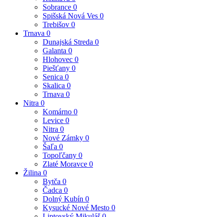
Sobrance
0
Spišská Nová Ves
0
Trebišov
0
Trnava
0
Dunajská Streda
0
Galanta
0
Hlohovec
0
Piešťany
0
Senica
0
Skalica
0
Trnava
0
Nitra
0
Komárno
0
Levice
0
Nitra
0
Nové Zámky
0
Šaľa
0
Topoľčany
0
Zlaté Moravce
0
Žilina
0
Bytča
0
Čadca
0
Dolný Kubín
0
Kysucké Nové Mesto
0
Liptovský Mikuláš
0