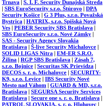
Trnava
|
S. I. F. Security Dunajská Streda
|
SBS EuroSecurity s.r.o. Štúrovo
|
DPA
Security Košice
|
G 3 Plus, s.r.o. Považská
Bystrica
|
HATRIX, s.r.o. Spišská Nová
Ves
|
PEBER Security SBS Bratislava
|
SBS EuroSecurity s.r.o. Nové Zámky
|
SAS - Security Agency Slovakia
Bratislava
|
Š-live Security Michalovce
|
SOLID LIGAS Nitra
|
EM-ER S.R.O.
Žilina
|
RGP SBS Bratislava
|
Zásah 7,
s.r.o. Bojnice
|
Securitas SK Prievidza
|
DECOS s. r. o. Michalovce
|
SECURITY-
K9, s.r.o. Levice
|
IBS Security Nové
Mesto nad Váhom
|
GUARD & MD, s.r.o.
Bratislava
|
SEGURSA Security Services
Bratislava
|
Secure one s. r. o. Bratislava
|
PATROL SLOVAKIA, s. r. o. Hlohovec
|