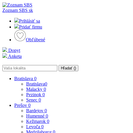
Zoznam SBS
sk
Prihlásiť sa
Pridať firmu
Obľúbené
Dopyt
Anketa
Hľadať (
)
Bratislava
0
Bratislava
0
Malacky
0
Pezinok
0
Senec
0
Prešov
0
Bardejov
0
Humenné
0
Kežmarok
0
Levoča
0
Medzilaborce
0