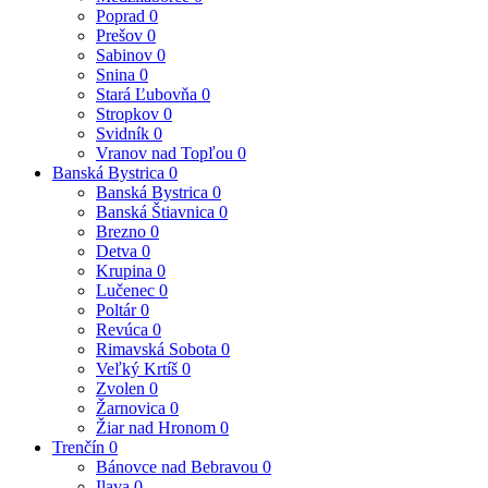
Poprad
0
Prešov
0
Sabinov
0
Snina
0
Stará Ľubovňa
0
Stropkov
0
Svidník
0
Vranov nad Topľou
0
Banská Bystrica
0
Banská Bystrica
0
Banská Štiavnica
0
Brezno
0
Detva
0
Krupina
0
Lučenec
0
Poltár
0
Revúca
0
Rimavská Sobota
0
Veľký Krtíš
0
Zvolen
0
Žarnovica
0
Žiar nad Hronom
0
Trenčín
0
Bánovce nad Bebravou
0
Ilava
0