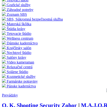
Tetovací salón
Grafické služby
Záhradné potreby
Zoznam SBS
SBS, Súkromná bezpečnostná služba
Materská škôlka
Štúdia krásy
Tetovacie štúdio
Wellness centrum
Dámske kaderníctvo
Krajčírsky salón
Nechtové štúdio
Salóny krásy
Video kameraman
Relaxačné centrá
Solárne štúdio
Kozmetické služby
Farmárske potraviny
Pánske kaderníctva
Prevádzky
O. K. Shooting Security Zohor
|
M.A.J.O.R