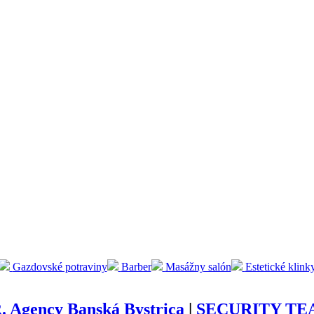
Gazdovské potraviny
Barber
Masážny salón
Estetické klink
. Agency Banská Bystrica
|
SECURITY TEAM