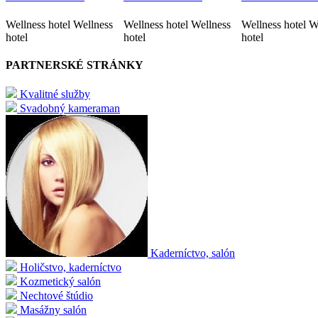
Wellness hotel Wellness
Wellness hotel Wellness
Wellness hotel W
hotel
hotel
hotel
PARTNERSKÉ STRÁNKY
Kvalitné služby
Svadobný kameraman
Kaderníctvo, salón
Holičstvo, kaderníctvo
Kozmetický salón
Nechtové štúdio
Masážny salón