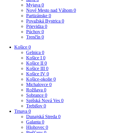
Myjava
0
Nové Mesto nad Váhom
0
Partizánske
0
Považská Bystrica
0
Prievidza
0
Púchov
0
Trenčín
0
Košice
0
Gelnica
0
Košice I
0
Košice II
0
Košice III
0
Košice IV
0
Košice-okolie
0
Michalovce
0
Rožňava
0
Sobrance
0
Spišská Nová Ves
0
Trebišov
0
Trnava
0
Dunajská Streda
0
Galanta
0
Hlohovec
0
Piešťany
0