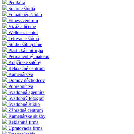
Pedikúra
Solárne štúdiá
Fotoateliér, štúdio
Fitness centrum
Vizáž a líčenie
Wellness centrá
Tetovacie štúdiá
Štúdio štíhlej línie
Plastická chirurgia
Permanentný makeup
Krajčírske salóny
Relaxačné centrum
Kamenárstva
Domov dôchodcov
Pohrebníctva
Svadobná agentúra
Svadobný fotograf
Svadobné štúdio
Záhradné centrum
Kamenárske služby
Reklamná firma
Upratovacia firma