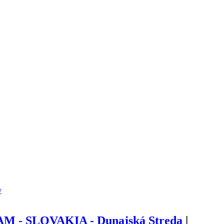
y
 - SLOVAKIA - Dunajská Streda
|