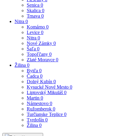
Senica
0
Skalica
0
Trnava
0
Nitra
0
Komárno
0
Levice
0
Nitra
0
Nové Zámky
0
Šaľa
0
Topoľčany
0
Zlaté Moravce
0
Žilina
0
Bytča
0
Čadca
0
Dolný Kubín
0
Kysucké Nové Mesto
0
Liptovský Mikuláš
0
Martin
0
Námestovo
0
Ružomberok
0
Turčianske Teplice
0
Tvrdošín
0
Žilina
0